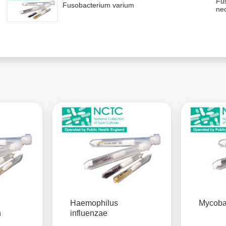
Fu
Fusobacterium varium
nec
Haemophilus
Mycoba
n
influenzae