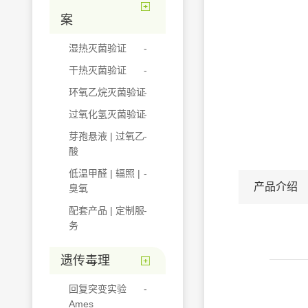
案
湿热灭菌验证
干热灭菌验证
环氧乙烷灭菌验证
过氧化氢灭菌验证
芽孢悬液 | 过氧乙
酸
低温甲醛 | 辐照 |
产品介绍
臭氧
配套产品 | 定制服
务
遗传毒理
回复突变实验
Ames