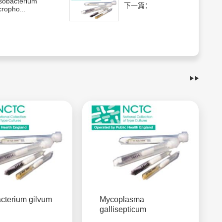
sobacterium
下一篇：
ropho...
cterium gilvum
Mycoplasma
gallisepticum