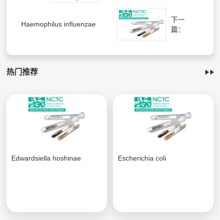
下一
Haemophilus influenzae
篇：
热门推荐
Edwardsiella hoshinae
Escherichia coli