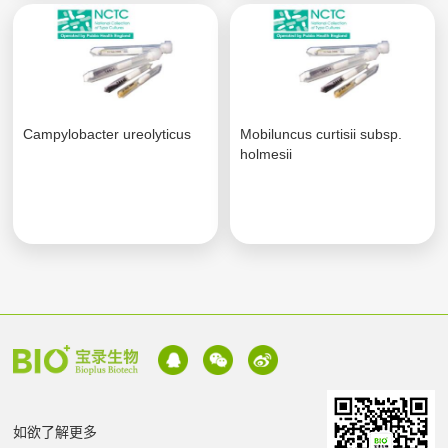
Campylobacter ureolyticus
Mobiluncus curtisii subsp.
holmesii
如欲了解更多