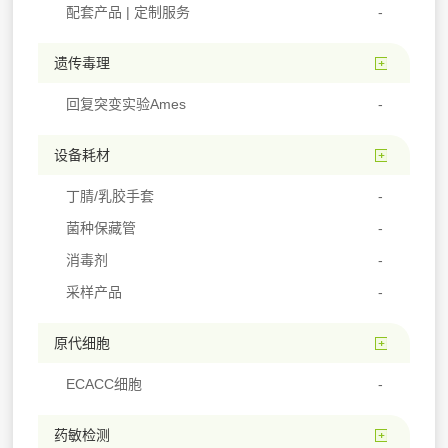
配套产品 | 定制服务
遗传毒理
回复突变实验Ames
设备耗材
丁腈/乳胶手套
菌种保藏管
消毒剂
采样产品
原代细胞
ECACC细胞
药敏检测