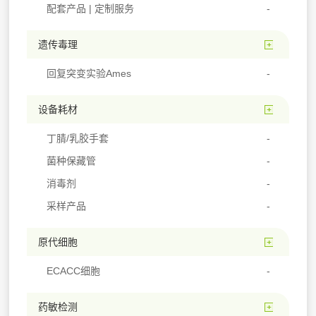
配套产品 | 定制服务
遗传毒理
回复突变实验Ames
设备耗材
丁腈/乳胶手套
菌种保藏管
消毒剂
采样产品
原代细胞
ECACC细胞
药敏检测