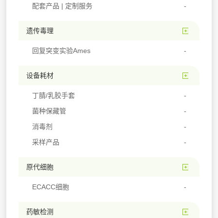
配套产品 | 定制服务
遗传毒理
回复突变实验Ames
设备耗材
丁腈/乳胶手套
菌种保藏管
消毒剂
采样产品
原代细胞
ECACC细胞
药敏检测