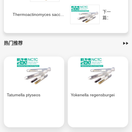
下一
Thermoactinomyces sacc...
篇：
热门推荐
Tatumella ptyseos
Yokenella regensburgei