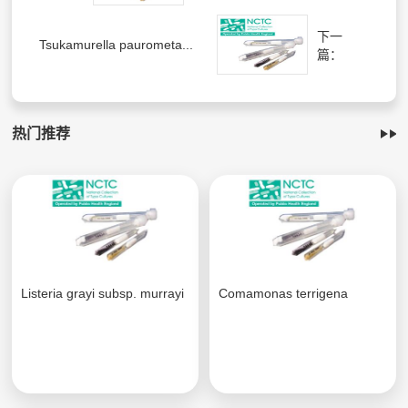
下一
Tsukamurella paurometa...
篇：
热门推荐
Listeria grayi subsp. murrayi
Comamonas terrigena