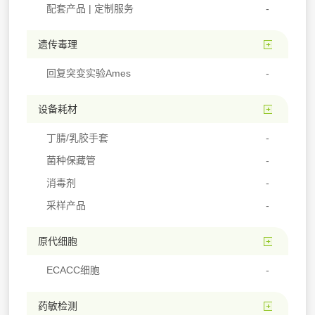
配套产品 | 定制服务
遗传毒理
回复突变实验Ames
设备耗材
丁腈/乳胶手套
菌种保藏管
消毒剂
采样产品
原代细胞
ECACC细胞
药敏检测