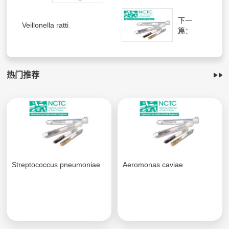
下一
Veillonella ratti
篇：
热门推荐
Streptococcus pneumoniae
Aeromonas caviae