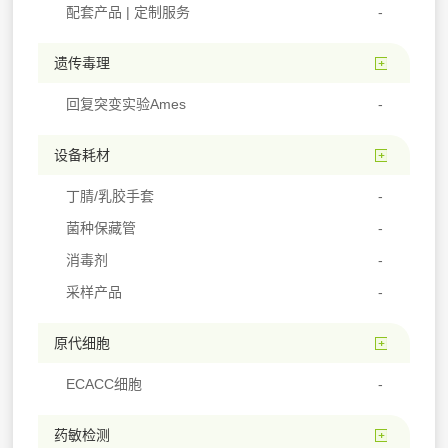
配套产品 | 定制服务
遗传毒理
回复突变实验Ames
设备耗材
丁腈/乳胶手套
菌种保藏管
消毒剂
采样产品
原代细胞
ECACC细胞
药敏检测