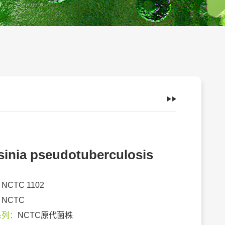
sinia pseudotuberculosis
：
NCTC 1102
：
NCTC
系列：
NCTC原代菌株