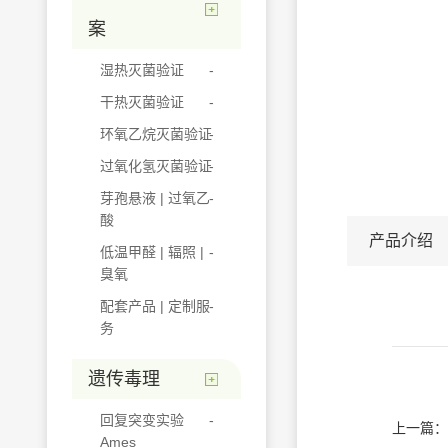
案
湿热灭菌验证
干热灭菌验证
环氧乙烷灭菌验证
过氧化氢灭菌验证
芽孢悬液 | 过氧乙
酸
产品介绍
低温甲醛 | 辐照 |
臭氧
配套产品 | 定制服
务
遗传毒理
回复突变实验
上一篇：
Ames