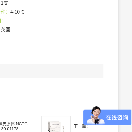
：
1支
条件：
4-10℃
期：
：
英国
鼻支原体 NCTC
下一篇：
130 01178...