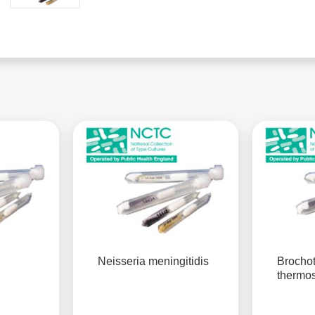
Neisseria meningitidis
Brochot
thermo