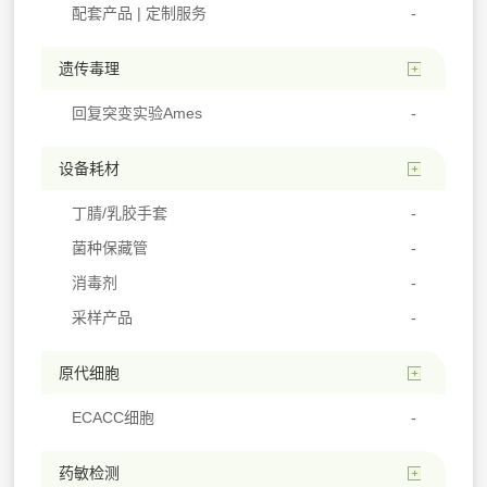
配套产品 | 定制服务
遗传毒理
回复突变实验Ames
设备耗材
丁腈/乳胶手套
菌种保藏管
消毒剂
采样产品
原代细胞
ECACC细胞
药敏检测