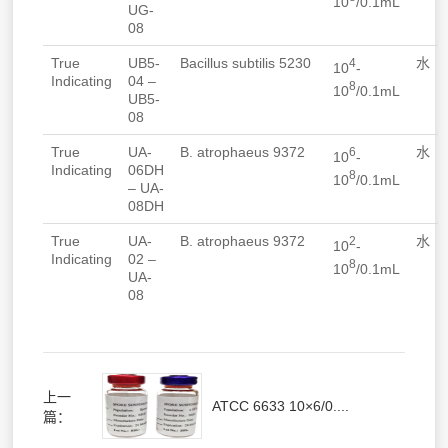
10
/0.1mL
UG-
08
True
UB5-
Bacillus subtilis
5230
水
4
10
-
Indicating
04 –
8
10
/0.1mL
UB5-
08
True
UA-
B. atrophaeus
9372
水
6
10
-
Indicating
06DH
8
10
/0.1mL
– UA-
08DH
True
UA-
B. atrophaeus
9372
水
2
10
-
Indicating
02 –
8
10
/0.1mL
UA-
08
上一
ATCC 6633 10×6/0....
篇：