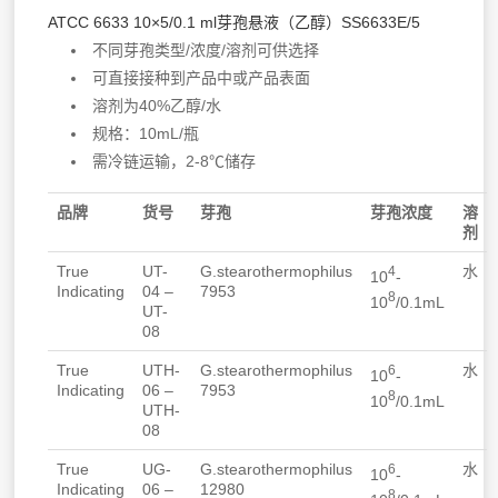
ATCC 6633 10×5/0.1 ml芽孢悬液（乙醇）SS6633E/5
不同芽孢类型/浓度/溶剂可供选择
可直接接种到产品中或产品表面
溶剂为40%乙醇/水
规格：10mL/瓶
需冷链运输，2-8℃储存
品牌
货号
芽孢
芽孢浓度
溶
剂
True
UT-
G.stearothermophilus
水
4
10
-
Indicating
04 –
7953
8
10
/0.1mL
UT-
08
True
UTH-
G.stearothermophilus
水
6
10
-
Indicating
06 –
7953
8
10
/0.1mL
UTH-
08
True
UG-
G.stearothermophilus
水
6
10
-
Indicating
06 –
12980
8