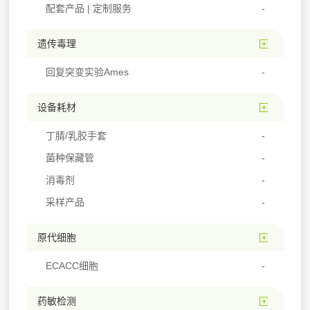
配套产品 | 定制服务
遗传毒理
回复突变实验Ames
设备耗材
丁腈/乳胶手套
菌种保藏管
消毒剂
采样产品
原代细胞
ECACC细胞
药敏检测