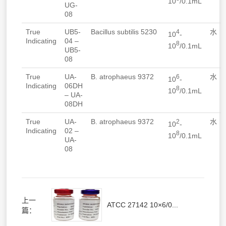
10
/0.1mL
UG-
08
True
UB5-
Bacillus subtilis
5230
水
4
10
-
Indicating
04 –
8
10
/0.1mL
UB5-
08
True
UA-
B. atrophaeus
9372
水
6
10
-
Indicating
06DH
8
10
/0.1mL
– UA-
08DH
True
UA-
B. atrophaeus
9372
水
2
10
-
Indicating
02 –
8
10
/0.1mL
UA-
08
上一
ATCC 27142 10×6/0...
篇：