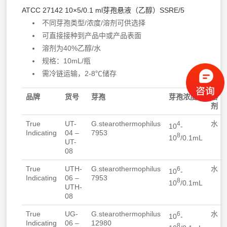
ATCC 27142 10×5/0.1 ml芽孢悬液（乙醇）SSRE/5
不同芽孢类型/浓度/溶剂可供选择
可直接接种到产品中或产品表面
溶剂为40%乙醇/水
规格：10mL/瓶
需冷链运输，2-8℃储存
品牌
货号
芽孢
芽孢浓度
溶
剂
True
UT-
G.stearothermophilus
水
4
10
-
Indicating
04 –
7953
8
10
/0.1mL
UT-
08
True
UTH-
G.stearothermophilus
水
6
10
-
Indicating
06 –
7953
8
10
/0.1mL
UTH-
08
True
UG-
G.stearothermophilus
水
6
10
-
Indicating
06 –
12980
8