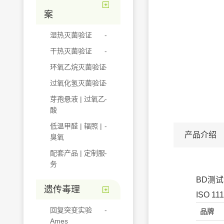
案
湿热灭菌验证
干热灭菌验证
环氧乙烷灭菌验证
过氧化氢灭菌验证
芽孢悬液 | 过氧乙
酸
低温甲醛 | 辐照 |
产品介绍
臭氧
配套产品 | 定制服
务
BD测
遗传毒理
ISO 11
回复突变实验
品牌
Ames