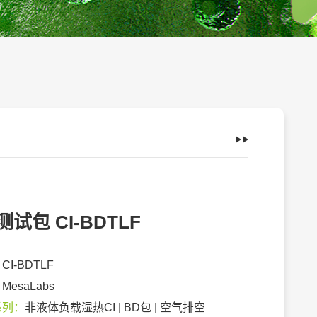
测试包 CI-BDTLF
：
CI-BDTLF
：
MesaLabs
系列：
非液体负载湿热CI | BD包 | 空气排空