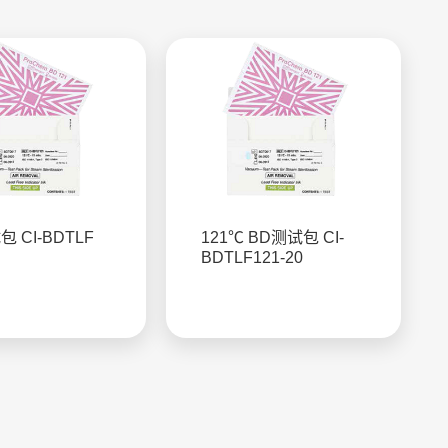
 CI-BDTLF
121℃ BD测试包 CI-
BDTLF121-20