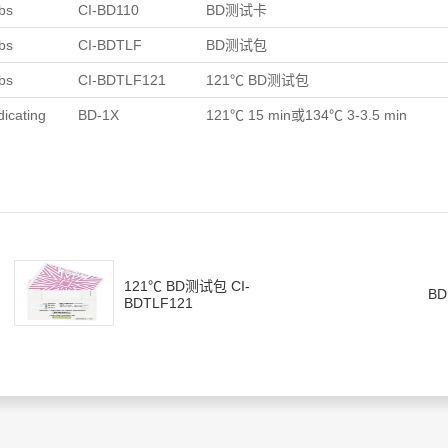
bs
CI-BD110
BD测试卡
bs
CI-BDTLF
BD测试包
bs
CI-BDTLF121
121℃ BD测试包
dicating
BD-1X
121℃ 15 min或134℃ 3-3.5 min
121℃ BD测试包 CI-
BD
BDTLF121