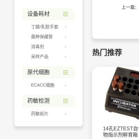
上一篇：
设备耗材
丁腈/乳胶手套
菌种保藏管
消毒剂
热门推荐
采样产品
原代细胞
ECACC细胞
药敏检测
药敏纸片
14孔EZTEST
物指示剂孵育箱