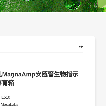
孔MagnaAmp安瓿管生物指示
孵育箱
：
I1510
：
MesaLabs