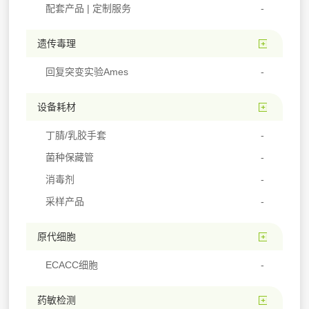
配套产品 | 定制服务
遗传毒理
回复突变实验Ames
设备耗材
丁腈/乳胶手套
菌种保藏管
消毒剂
采样产品
原代细胞
ECACC细胞
药敏检测