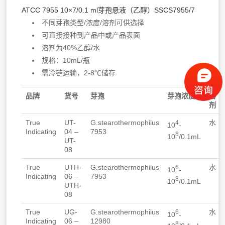
ATCC 7955 10×7/0.1 ml芽孢悬液（乙醇）SSCS7955/7
不同芽孢类型/浓度/溶剂可供选择
可直接接种到产品中或产品表面
溶剂为40%乙醇/水
规格：10mL/瓶
需冷链运输，2-8℃储存
品牌
货号
芽孢
芽孢浓度
溶
剂
True
UT-
G.stearothermophilus
水
4
10
-
Indicating
04 –
7953
8
10
/0.1mL
UT-
08
True
UTH-
G.stearothermophilus
水
6
10
-
Indicating
06 –
7953
8
10
/0.1mL
UTH-
08
True
UG-
G.stearothermophilus
水
6
10
-
Indicating
06 –
12980
8