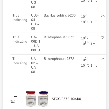
10
/0.1mL
UG-
08
True
UB5-
Bacillus subtilis
5230
水
4
10
-
Indicating
04 –
8
10
/0.1mL
UB5-
08
True
UA-
B. atrophaeus
9372
水
6
10
-
Indicating
06DH
8
10
/0.1mL
– UA-
08DH
True
UA-
B. atrophaeus
9372
水
2
10
-
Indicating
02 –
8
10
/0.1mL
UA-
08
上一
ATCC 9372 10×4/0....
篇：