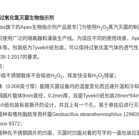
过氧化氢灭菌生物指示剂
Labs旗下的Apex生物指示剂产品是专门为使用H
O
蒸汽灭菌的制
2
2
前使用广泛的隔离器和灌装生产线。为适应不同的使用场景，Ap
条等。包装纸为Tyvek®纸包装，可以保持过氧化氢气体的透气
1138-1:2017的要求。
点：
4等级不锈钢载体不会吸收H
O
，挥发快没有H
O
残留；
2
2
2
2
体（0.008英寸厚）能随灭菌设备内的温度变化而迅速升温和冷
圆片载体9mm直径，0.2mm厚，双面Tyvek®纸包装28mm*64
vek®纸包装有易撕开的设计，并且上有一个孔，易于悬挂后进行
有嗜热脂肪芽孢杆菌Geobacillus stearothermophilus 129
aeus 9372；
接种在不锈钢圆片的凹面，灭菌时凹面对着的写字的一面包装应