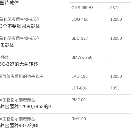
圆片载体
GRS-090E3
9372
x过氧化氢灭菌生物指示剂
LOG-456
12980
3个不锈钢圆片载体
x过氧化氢灭菌生物指示剂
SBC-327
12980
条载体
k转移袋
BMWK-750
–
BC-327的无菌转移
氢气体灭菌用的孢子悬液
LAU-196
12980
LPT-606
7953
asat生物指示剂培养基
PM/100
–
含菌种12980,7953的BI
asat生物指示剂培养基
RM/100
–
养含菌种9372的BI