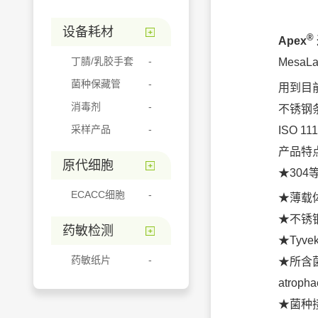
设备耗材
®
Apex
丁腈/乳胶手套
Mesa
菌种保藏管
用到目
消毒剂
不锈钢
采样产品
ISO 1
产品特
原代细胞
★30
ECACC细胞
★薄载
★不锈钢
药敏检测
★Ty
药敏纸片
★所含菌种
atroph
★菌种