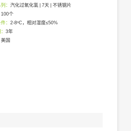
系列：
汽化过氧化氢 | 7天 | 不锈钢片
：
100个
条件：
2-8ᵒC，相对湿度≤50%
期：
3年
：
美国