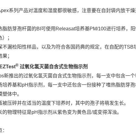
Apex系列产品对温度和湿度都很敏感，注意要在自封袋内放干
脂肪芽孢杆菌的BI可使用Releasat培养基PM/100进行培养，
色）；
保不漏检阳性样品，以及为符合各国药典的规定，在自配的TSB培养
结果；
®
EZTest
过氧化氢灭菌自含式生物指示剂
alabs新推出的过氧化氢灭菌自含式生物指示剂，每一支中包含
汤培养基和pH指示剂，每一支中还包含一份接种了嗜热脂肪芽孢
模塑体中。
瓶被压碎并在适当的温度下培养时，其中的孢子将萌发生长。
长的物理特征是pH指示剂从紫色变为黄色且/或变得浑浊。
点：