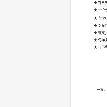
★自含
★一个
★内含嗜
★D值范
★每支指
★储存条
★向下
上一篇：