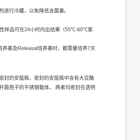
燥剂进行冷藏，以免降低含菌量。
阳性样品可在24小时内出结果（55℃-60℃紫
基及Releasat培养基时，都需要培养7天
一个密封的安瓿瓶，密封的安瓿瓶中含有大豆酪
杆菌孢子的不锈钢载体， 两者均密封在透明