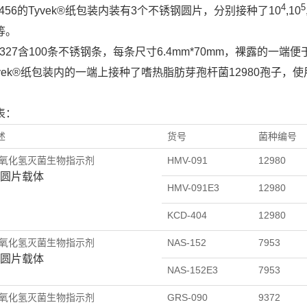
4
5
-456的Tyvek®纸包装内装有3个不锈钢圆片，分别接种了10
,10
等。
-327含100条不锈钢条，每条尺寸6.4mm*70mm，裸露的一
yvek®纸包装内的一端上接种了嗜热脂肪芽孢杆菌12980孢子，
表：
述
货号
菌种编号
x过氧化氢灭菌生物指示剂
HMV-091
12980
圆片载体
HMV-091E3
12980
KCD-404
12980
x过氧化氢灭菌生物指示剂
NAS-152
7953
圆片载体
NAS-152E3
7953
x过氧化氢灭菌生物指示剂
GRS-090
9372