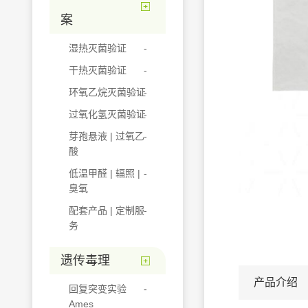
案
湿热灭菌验证
干热灭菌验证
环氧乙烷灭菌验证
过氧化氢灭菌验证
芽孢悬液 | 过氧乙
酸
低温甲醛 | 辐照 |
臭氧
配套产品 | 定制服
务
遗传毒理
产品介绍
回复突变实验
Ames