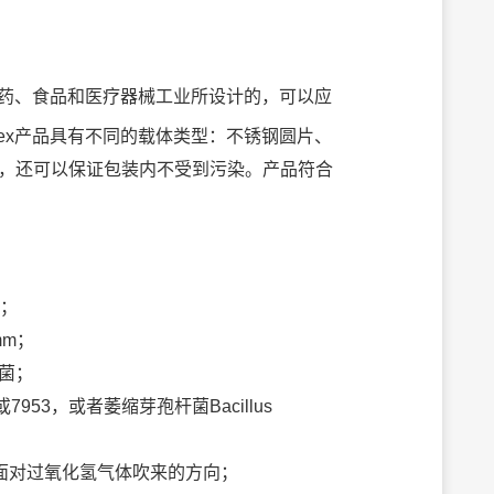
药、食品和医疗器械工业所设计的，可以应
ex产品具有不同的载体类型：不锈钢圆片、
性，还可以保证包装内不受到污染。产品符合
却；
mm；
灭菌；
80或7953，或者萎缩芽孢杆菌Bacillus
面对过氧化氢气体吹来的方向；