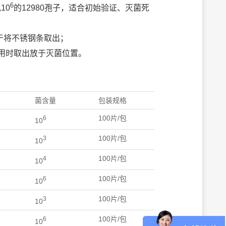
6
,10
的12980孢子，适合初始验证、灭菌死
端便于将不锈钢条取出；
使用时取出放于灭菌位置。
菌含量
包装规格
100片/包
6
10
100片/包
3
10
100片/包
4
10
100片/包
6
10
100片/包
3
10
100片/包
6
10