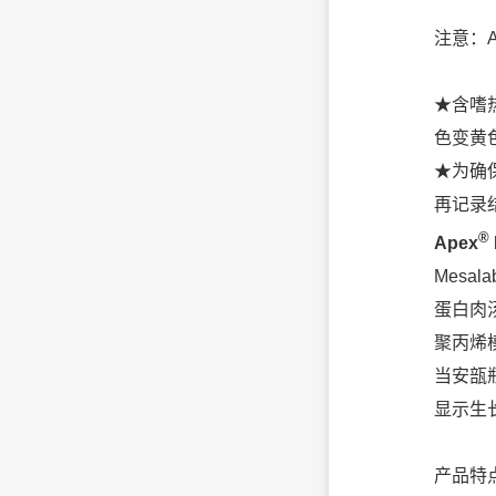
注意：
★含嗜热
色变黄
★为确
再记录
®
Apex
Mes
蛋白肉
聚丙烯
当安瓿
显示生
产品特