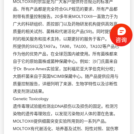
MOLTOX®的宗旨是为广大客户提供符合规范的标准产
品、所有产品都是完全符合GLP规范的要求、所有产品都
附带有质量控制报告。20多年来MOLTOX®一直致力于为
广大的科研组织、质控部门以及药物研发机构提供高效高
质量的相关试剂、菌株和代谢活化产品(S9)。同时提供及
时的相关服务和技术支持，以期更好的服务于客户。
所提供的S9以及TA97a，TA98，TA100，TA102等产品已
作为他的优势产品，在全球范围内被使用。所有菌株都来
自于它的原始菌株或菌种保藏中心。例如：沙门氏菌来自
于Dr. Bruce Ames实验室，加利福尼亚大学伯克利分校；
大肠杆菌来自于英国NCIMB保藏中心。随产品提供应用与
质量控制报告，详细列明了来源、生物学特性以及诊断性
诱变剂测试结果。
Genetic Toxicology
遗传毒理试验能检测出DNA损伤以及损伤的固定。检测污
染物的遗传毒理效应，以发现污染物对人体的潜在危害。
MOLTOX®提供细菌突变实验所用到的一系列产品。
MOLTOX有代谢活化、培养基及试剂、阳性对照、鼠伤寒