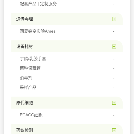
配套产品 | 定制服务
遗传毒理
回复突变实验Ames
设备耗材
丁腈/乳胶手套
菌种保藏管
消毒剂
采样产品
原代细胞
ECACC细胞
药敏检测