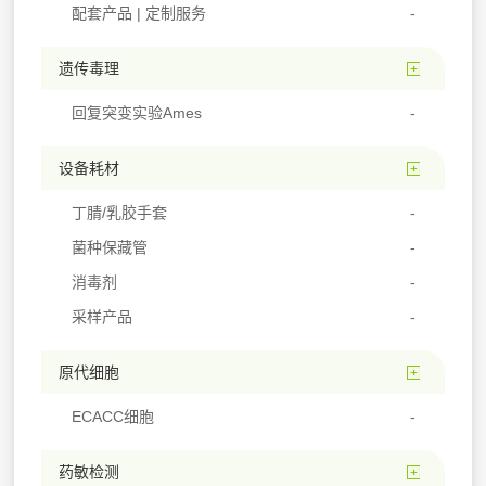
配套产品 | 定制服务
遗传毒理
回复突变实验Ames
设备耗材
丁腈/乳胶手套
菌种保藏管
消毒剂
采样产品
原代细胞
ECACC细胞
药敏检测