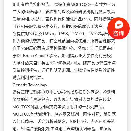
附带有质量控制报告。20多年来MOLTOX®一直致力于为
广大的科研组织、质控部门以及药物研发机构提供高效高
质量的相关试剂、菌株和代谢活化产品(S9)。同时提供及
时的相关服务和技术支持，以期更好的服务于客户。
所提供的S9以及TA97a，TA98，TA100，TA102等产品已
作为他的优势产品，在全球范围内被使用。所有菌株都来
自于它的原始菌株或菌种保藏中心。例如：沙门氏菌来自
于Dr. Bruce Ames实验室，加利福尼亚大学伯克利分校；
大肠杆菌来自于英国NCIMB保藏中心。随产品提供应用与
质量控制报告，详细列明了来源、生物学特性以及诊断性
诱变剂测试结果。
Genetic Toxicology
遗传毒理试验能检测出DNA损伤以及损伤的固定。检测污
染物的遗传毒理效应，以发现污染物对人体的潜在危害。
MOLTOX®提供细菌突变实验所用到的一系列产品。
MOLTOX有代谢活化、培养基及试剂、阳性对照、鼠伤寒
沙门氏菌株、诱变分析试剂盒、预制平板，肉汤及相关试
剂、S9混合液配制相关试剂、表型确认培养基、顶层琼