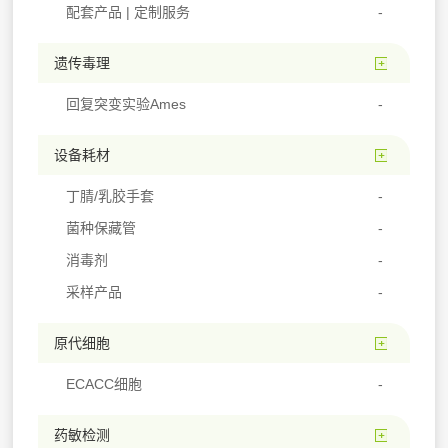
配套产品 | 定制服务
遗传毒理
回复突变实验Ames
设备耗材
丁腈/乳胶手套
菌种保藏管
消毒剂
采样产品
原代细胞
ECACC细胞
药敏检测