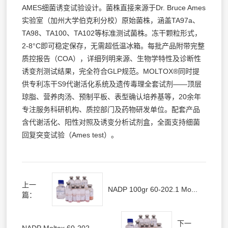
AMES细菌诱变试验设计。菌株直接来源于Dr. Bruce Ames
实验室（加州大学伯克利分校）原始菌株，涵盖TA97a、
TA98、TA100、TA102等标准测试菌株。冻干颗粒形式，
2-8°C即可稳定保存，无需超低温冰箱。每批产品附带完整
质控报告（COA），详细列明来源、生物学特性及诊断性
诱变剂测试结果，完全符合GLP规范。MOLTOX®同时提
供专利冻干S9代谢活化系统及遗传毒理全套试剂——顶层
琼脂、营养肉汤、预制平板、表型确认培养基等，20余年
专注服务科研机构、质控部门及药物研发单位。配套产品
含代谢活化、阳性对照及诱变分析试剂盒，全面支持细菌
回复突变试验（Ames test）。
上一
NADP 100gr 60-202.1 Mo...
篇：
下一