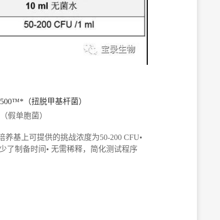
BAA-2500™*（扭脱甲基杆菌）
386™*（假单胞菌）
养基上可提供的挑战浓度为50-200 CFU
•
减少了制备时间
• 无需稀释，简化测试程序