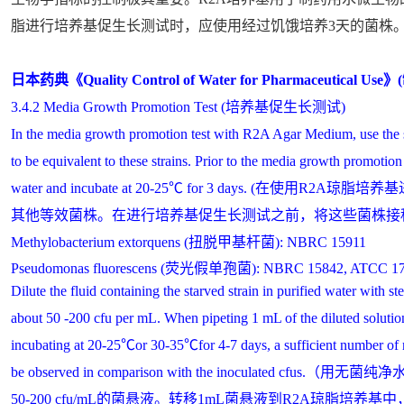
脂进行培养基促生长测试时，应使用经过饥饿培养3天的菌株
日本药典《Quality Control of Water for Pharmaceutic
3.4.2 Media Growth Promotion Test (培养基促生长测试)
In the media growth promotion test with R2A Agar Medium, use the str
to be equivalent to these strains. Prior to the media growth promotion te
water and incubate at 20-25℃ for 3 days. (
其他等效菌株。在进行培养基促生长测试之前，将这些菌株接种到无
Methylobacterium extorquens
(扭脱甲基杆菌): NBRC 15911
Pseudomonas fluorescens
(荧光假单孢菌): NBRC 15842, ATCC 173
Dilute the fluid containing the starved strain in purified water with ste
about 50 -200 cfu per mL. When pipeting 1 mL of the diluted soluti
incubating at 20-25℃or 30-35℃for 4-7 days, a sufficient number of 
be observed in comparison with the inoculated
50-200 cfu/mL的菌悬液。转移1mL菌悬液到R2A琼脂培养基中，