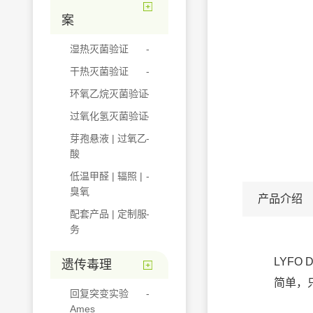
案
湿热灭菌验证
干热灭菌验证
环氧乙烷灭菌验证
过氧化氢灭菌验证
芽孢悬液 | 过氧乙
酸
低温甲醛 | 辐照 |
臭氧
产品介绍
配套产品 | 定制服
务
LYF
遗传毒理
简单，
回复突变实验
Ames