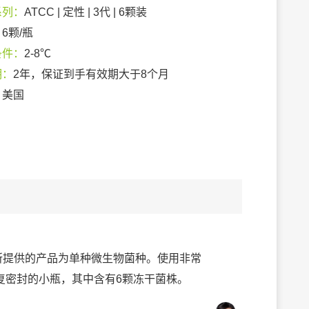
系列：
ATCC | 定性 | 3代 | 6颗装
：
6颗/瓶
条件：
2-8℃
期：
2年，保证到手有效期大于8个月
：
美国
列，所提供的产品为单种微生物菌种。使用非常
复密封的小瓶，其中含有6颗冻干菌株。