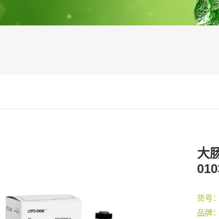
大肠
010
货号
品牌