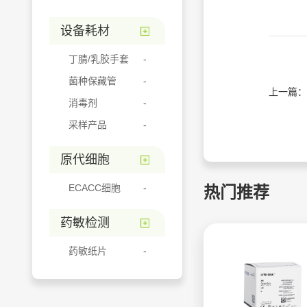
设备耗材
丁腈/乳胶手套
菌种保藏管
上一篇：
消毒剂
采样产品
原代细胞
ECACC细胞
热门推荐
药敏检测
药敏纸片