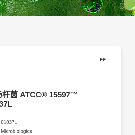
杆菌 ATCC® 15597™
37L
：
01037L
：
Microbiologics