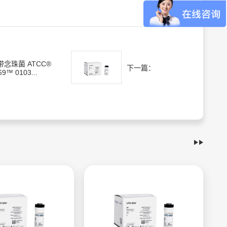
带念珠菌 ATCC®
下一篇：
69™ 0103...