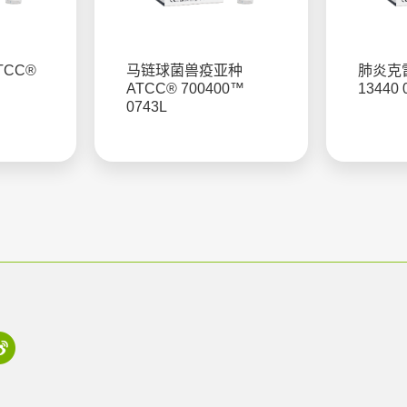
TCC®
马链球菌兽疫亚种
肺炎克雷
ATCC® 700400™
13440 
0743L