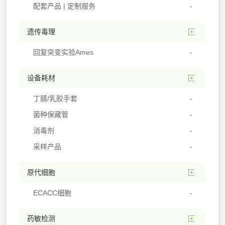
配套产品 | 定制服务
遗传毒理
回复突变实验Ames
设备耗材
丁腈/乳胶手套
菌种保藏管
消毒剂
采样产品
原代细胞
ECACC细胞
药敏检测