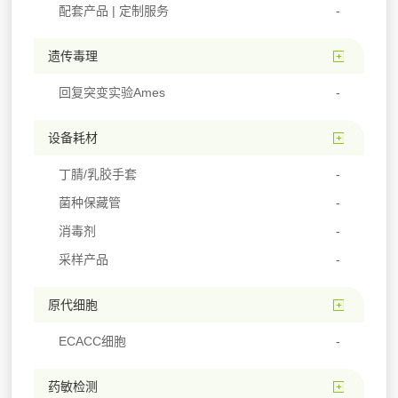
配套产品 | 定制服务
遗传毒理
回复突变实验Ames
设备耗材
丁腈/乳胶手套
菌种保藏管
消毒剂
采样产品
原代细胞
ECACC细胞
药敏检测