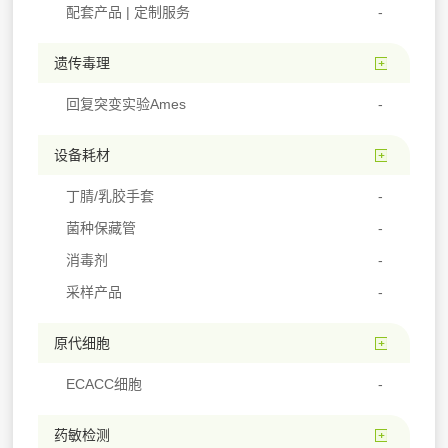
配套产品 | 定制服务
遗传毒理
回复突变实验Ames
设备耗材
丁腈/乳胶手套
菌种保藏管
消毒剂
采样产品
原代细胞
ECACC细胞
药敏检测