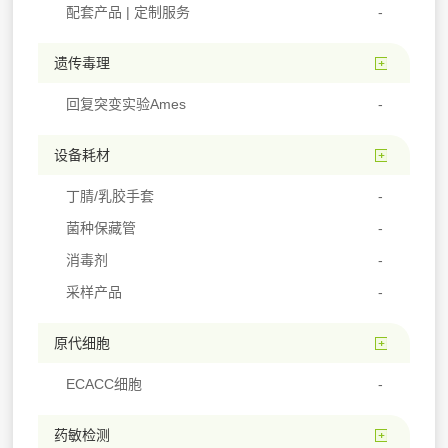
配套产品 | 定制服务
遗传毒理
回复突变实验Ames
设备耗材
丁腈/乳胶手套
菌种保藏管
消毒剂
采样产品
原代细胞
ECACC细胞
药敏检测