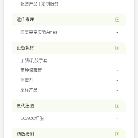
配套产品 | 定制服务
遗传毒理
回复突变实验Ames
设备耗材
丁腈/乳胶手套
菌种保藏管
消毒剂
采样产品
原代细胞
ECACC细胞
药敏检测