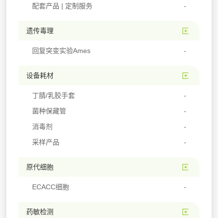
配套产品 | 定制服务
遗传毒理
回复突变实验Ames
设备耗材
丁腈/乳胶手套
菌种保藏管
消毒剂
采样产品
原代细胞
ECACC细胞
药敏检测