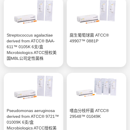
Streptococcus agalactiae
腐生葡萄球菌 ATCC®
derived from ATCC® BAA-
49907™ 0881P
611™ 0105K 6支/盒
Microbiologics ATCC授权美
国MBL公司定性菌株
Pseudomonas aeruginosa
嗜血分枝杆菌 ATCC®
derived from ATCC® 9721™
29548™ 01049K
01009K 6支/盒
Microbiologics ATCC授权美