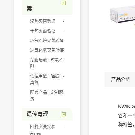
案
湿热灭菌验证
干热灭菌验证
环氧乙烷灭菌验证
过氧化氢灭菌验证
芽孢悬液 | 过氧乙
酸
低温甲醛 | 辐照 |
产品介绍
臭氧
配套产品 | 定制服
务
KWIK
遗传毒理
管和一
称标签
回复突变实验
Ames