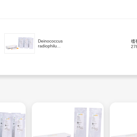
Deinococcus
嗜
radiophilu...
27