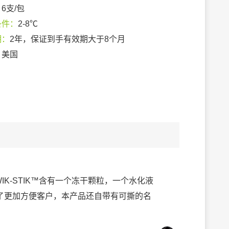
：
6支/包
条件：
2-8℃
期：
2年，保证到手有效期大于8个月
：
美国
IK-STIK™含有一个冻干颗粒，一个水化液
了更加方便客户，本产品还自带有可撕的名