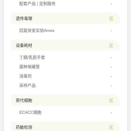
配套产品 | 定制服务
遗传毒理
回复突变实验Ames
设备耗材
丁腈/乳胶手套
菌种保藏管
消毒剂
采样产品
原代细胞
ECACC细胞
药敏检测