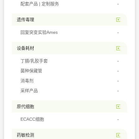
配套产品 | 定制服务
遗传毒理
回复突变实验Ames
设备耗材
丁腈/乳胶手套
菌种保藏管
消毒剂
采样产品
原代细胞
ECACC细胞
药敏检测