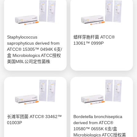
Staphylococcus
蜡样芽胞杆菌 ATCC®
saprophyticus derived from
13061™ 0999P
ATCC® 15305™ 0494K 6支/
盒 Microbiologics ATCC授权
美国MBL公司定性菌株
长滩军团菌 ATCC® 33462™
Bordetella bronchiseptica
01003P
derived from ATCC®
10580™ 0655K 6支/盒
Microbiologics ATCC授权美