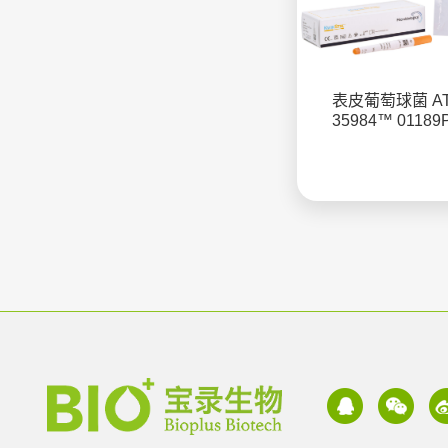
表皮葡萄球菌 A
35984™ 01189