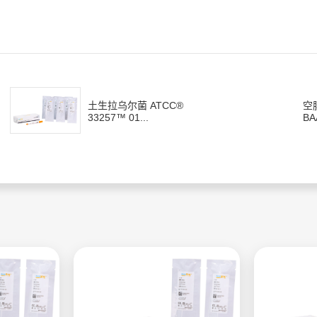
土生拉乌尔菌 ATCC®
空
33257™ 01...
BA