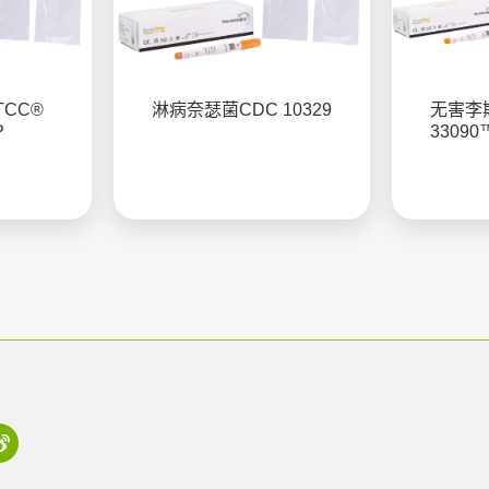
TCC®
淋病奈瑟菌CDC 10329
无害李斯
P
33090