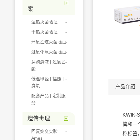
案
湿热灭菌验证
干热灭菌验证
环氧乙烷灭菌验证
过氧化氢灭菌验证
芽孢悬液 | 过氧乙
酸
低温甲醛 | 辐照 |
臭氧
产品介绍
配套产品 | 定制服
务
KWIK
遗传毒理
管和一
回复突变实验
称标签
Ames