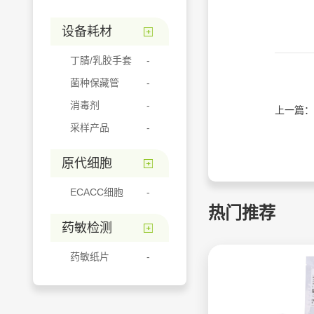
设备耗材
丁腈/乳胶手套
菌种保藏管
消毒剂
上一篇：
采样产品
原代细胞
ECACC细胞
热门推荐
药敏检测
药敏纸片