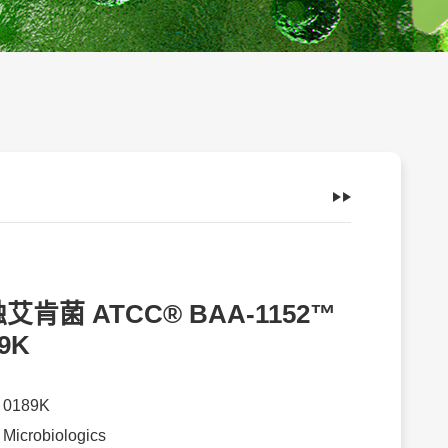
艾肯菌 ATCC® BAA-1152™
9K
：
0189K
：
Microbiologics