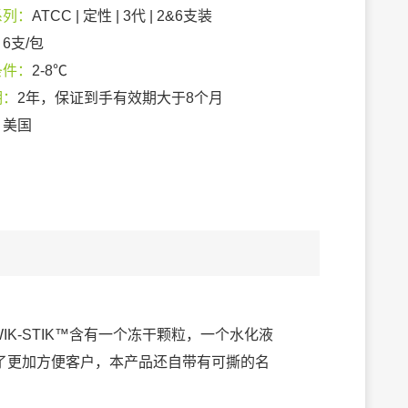
系列：
ATCC | 定性 | 3代 | 2&6支装
：
6支/包
条件：
2-8℃
期：
2年，保证到手有效期大于8个月
：
美国
IK-STIK™含有一个冻干颗粒，一个水化液
了更加方便客户，本产品还自带有可撕的名