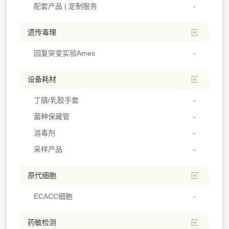
配套产品 | 定制服务
遗传毒理
回复突变实验Ames
设备耗材
丁腈/乳胶手套
菌种保藏管
消毒剂
采样产品
原代细胞
ECACC细胞
药敏检测