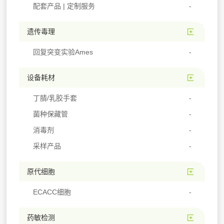
配套产品 | 定制服务
遗传毒理
回复突变实验Ames
设备耗材
丁腈/乳胶手套
菌种保藏管
消毒剂
采样产品
原代细胞
ECACC细胞
药敏检测