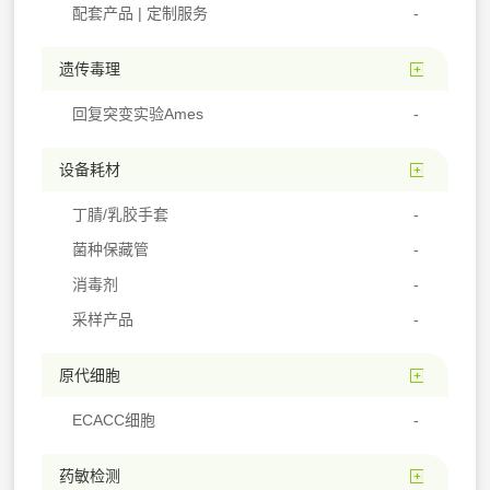
配套产品 | 定制服务
遗传毒理
回复突变实验Ames
设备耗材
丁腈/乳胶手套
菌种保藏管
消毒剂
采样产品
原代细胞
ECACC细胞
药敏检测