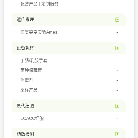
配套产品 | 定制服务
遗传毒理
回复突变实验Ames
设备耗材
丁腈/乳胶手套
菌种保藏管
消毒剂
采样产品
原代细胞
ECACC细胞
药敏检测