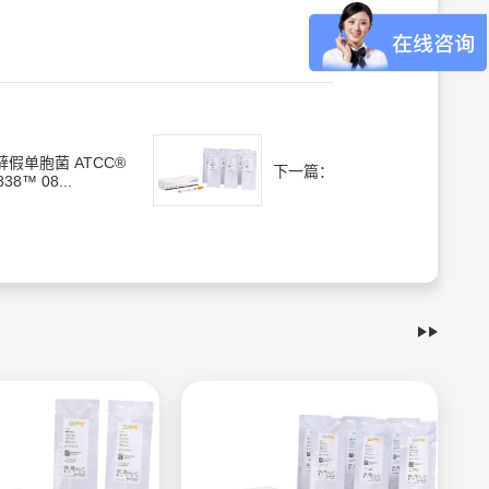
藓假单胞菌 ATCC®
下一篇：
838™ 08...