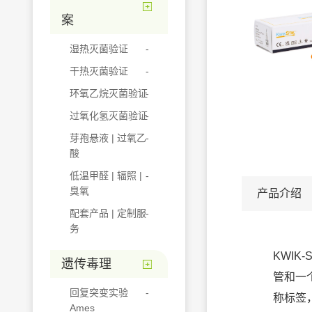
案
湿热灭菌验证
干热灭菌验证
环氧乙烷灭菌验证
过氧化氢灭菌验证
芽孢悬液 | 过氧乙
酸
低温甲醛 | 辐照 |
臭氧
产品介绍
配套产品 | 定制服
务
KWIK
遗传毒理
管和一
回复突变实验
称标签
Ames