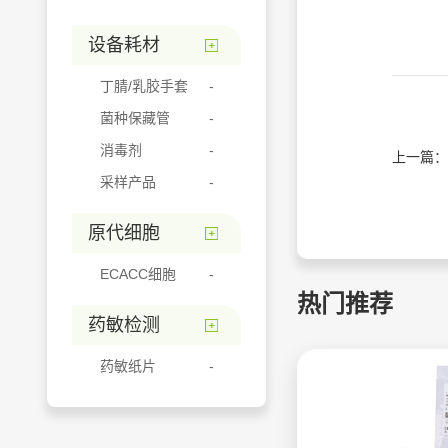
设备耗材
丁腈/乳胶手套
菌种保藏管
消毒剂
上一篇：
采样产品
原代细胞
ECACC细胞
热门推荐
药敏检测
药敏纸片