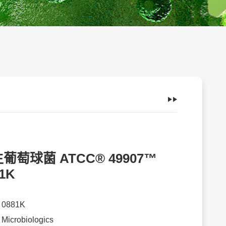
葡萄球菌 ATCC® 49907™
1K
：
0881K
：
Microbiologics