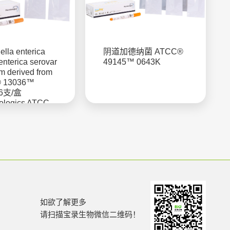
lla enterica
阴道加德纳菌 ATCC®
enterica serovar
49145™ 0643K
m derived from
 13036™
 6支/盒
iologics ATCC
国MBL公司定性
如欲了解更多
请扫描宝录生物微信二维码！