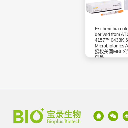
Escherichia coli
derived from A
4157™ 0433K 
Microbiologics
授权美国MBL
菌株