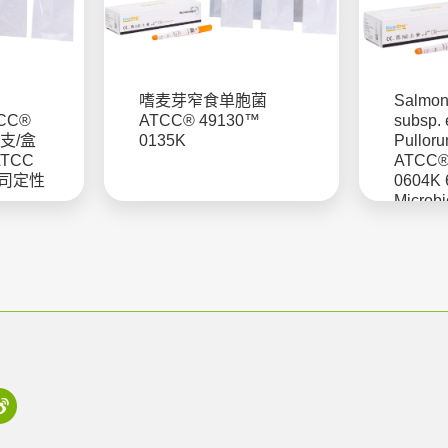
嗜麦芽窄食单胞菌
Salmone
TCC®
ATCC® 49130™
subsp. 
6支/盒
0135K
Pulloru
 ATCC
ATCC®
公司定性
0604K
Microb
授权美
菌株