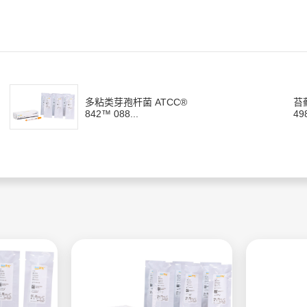
多粘类芽孢杆菌 ATCC®
苔
842™ 088...
49