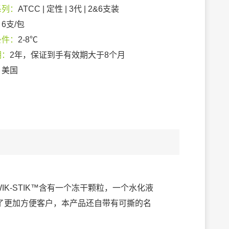
系列：
ATCC | 定性 | 3代 | 2&6支装
：
6支/包
条件：
2-8℃
期：
2年，保证到手有效期大于8个月
：
美国
IK-STIK™含有一个冻干颗粒，一个水化液
了更加方便客户，本产品还自带有可撕的名