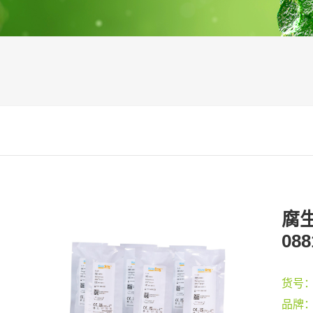
腐生
088
货号
品牌