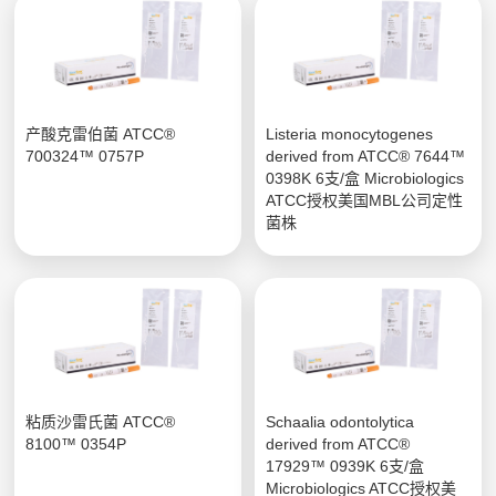
产酸克雷伯菌 ATCC®
Listeria monocytogenes
700324™ 0757P
derived from ATCC® 7644™
0398K 6支/盒 Microbiologics
ATCC授权美国MBL公司定性
菌株
粘质沙雷氏菌 ATCC®
Schaalia odontolytica
8100™ 0354P
derived from ATCC®
17929™ 0939K 6支/盒
Microbiologics ATCC授权美