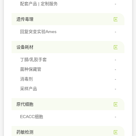
配套产品 | 定制服务
遗传毒理
回复突变实验Ames
设备耗材
丁腈/乳胶手套
菌种保藏管
消毒剂
采样产品
原代细胞
ECACC细胞
药敏检测