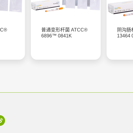
C®
普通变形杆菌 ATCC®
阴沟肠杆
6896™ 0841K
13464 