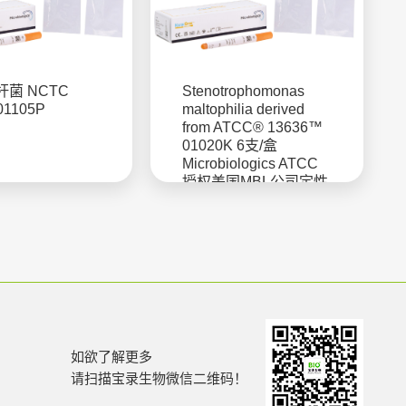
菌 NCTC
Stenotrophomonas
01105P
maltophilia derived
from ATCC® 13636™
01020K 6支/盒
Microbiologics ATCC
授权美国MBL公司定性
菌株
如欲了解更多
请扫描宝录生物微信二维码！