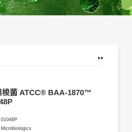
梭菌 ATCC® BAA-1870™
48P
：
01048P
：
Microbiologics