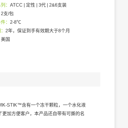
系列：
ATCC | 定性 | 3代 | 2&6支装
：
2支/包
条件：
2-8℃
期：
2年，保证到手有效期大于8个月
：
美国
IK-STIK™含有一个冻干颗粒，一个水化液
了更加方便客户，本产品还自带有可撕的名