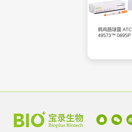
鹑鸡肠球菌 ATC
49573™ 0895P