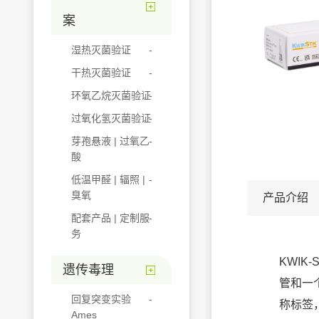
案
湿热灭菌验证
干热灭菌验证
环氧乙烷灭菌验证
过氧化氢灭菌验证
芽孢悬液 | 过氧乙
酸
低温甲醛 | 辐照 |
臭氧
产品介绍
配套产品 | 定制服
务
KWIK
遗传毒理
管和一
回复突变实验
称标签
Ames