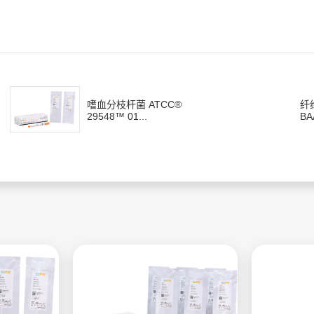
嗜血分枝杆菌 ATCC®
纤
29548™ 01...
BA