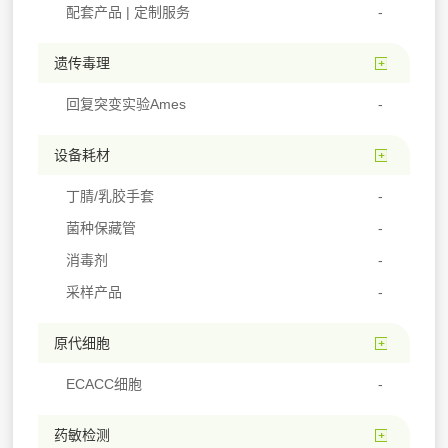
配套产品 | 定制服务
遗传毒理
回复突变实验Ames
设备耗材
丁腈/乳胶手套
菌种保藏管
消毒剂
采样产品
原代细胞
ECACC细胞
药敏检测