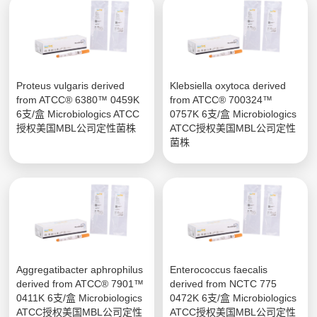
Proteus vulgaris derived
Klebsiella oxytoca derived
from ATCC® 6380™ 0459K
from ATCC® 700324™
6支/盒 Microbiologics ATCC
0757K 6支/盒 Microbiologics
授权美国MBL公司定性菌株
ATCC授权美国MBL公司定性
菌株
Aggregatibacter aphrophilus
Enterococcus faecalis
derived from ATCC® 7901™
derived from NCTC 775
0411K 6支/盒 Microbiologics
0472K 6支/盒 Microbiologics
ATCC授权美国MBL公司定性
ATCC授权美国MBL公司定性