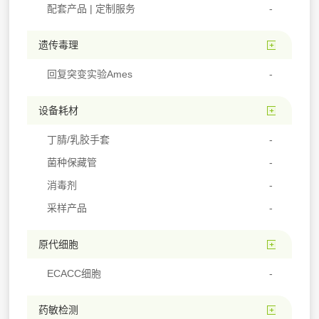
配套产品 | 定制服务
遗传毒理
回复突变实验Ames
设备耗材
丁腈/乳胶手套
菌种保藏管
消毒剂
采样产品
原代细胞
ECACC细胞
药敏检测