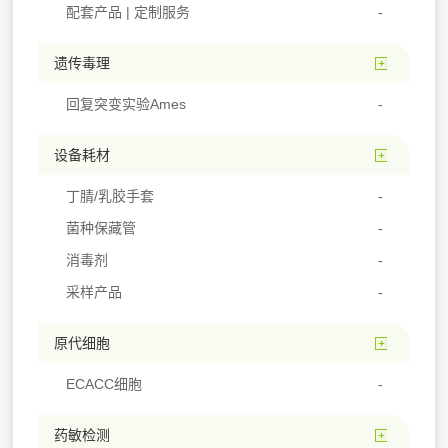
配套产品 | 定制服务
遗传毒理
回复突变实验Ames
设备耗材
丁腈/乳胶手套
菌种保藏管
消毒剂
采样产品
原代细胞
ECACC细胞
药敏检测