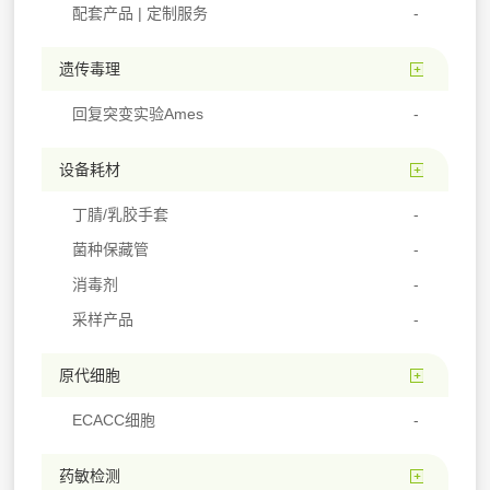
配套产品 | 定制服务
遗传毒理
回复突变实验Ames
设备耗材
丁腈/乳胶手套
菌种保藏管
消毒剂
采样产品
原代细胞
ECACC细胞
药敏检测