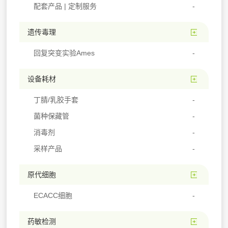
配套产品 | 定制服务
遗传毒理
回复突变实验Ames
设备耗材
丁腈/乳胶手套
菌种保藏管
消毒剂
采样产品
原代细胞
ECACC细胞
药敏检测