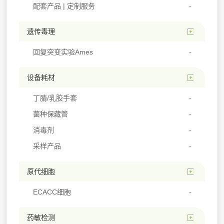
配套产品 | 定制服务
遗传毒理
回复突变实验Ames
设备耗材
丁腈/乳胶手套
菌种保藏管
消毒剂
采样产品
原代细胞
ECACC细胞
药敏检测