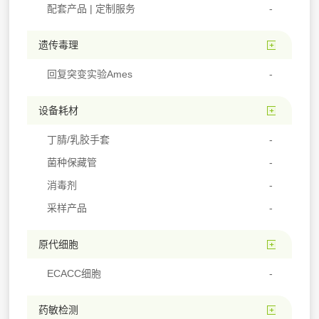
配套产品 | 定制服务
遗传毒理
回复突变实验Ames
设备耗材
丁腈/乳胶手套
菌种保藏管
消毒剂
采样产品
原代细胞
ECACC细胞
药敏检测