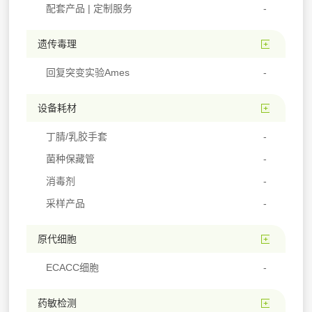
配套产品 | 定制服务
遗传毒理
回复突变实验Ames
设备耗材
丁腈/乳胶手套
菌种保藏管
消毒剂
采样产品
原代细胞
ECACC细胞
药敏检测