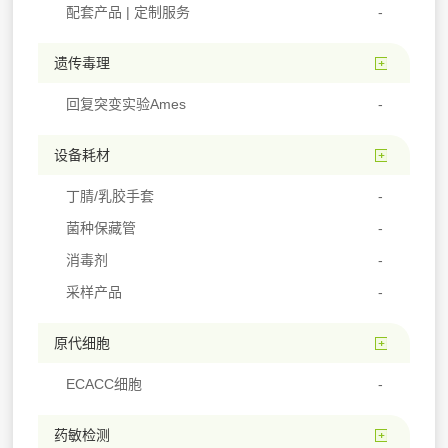
配套产品 | 定制服务
遗传毒理
回复突变实验Ames
设备耗材
丁腈/乳胶手套
菌种保藏管
消毒剂
采样产品
原代细胞
ECACC细胞
药敏检测