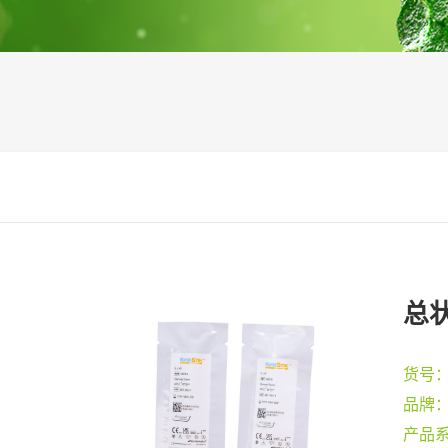
总状
货号
品牌
产品