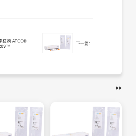
孢枝孢 ATCC®
下一篇：
289™