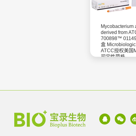
Mycobacterium 
derived from A
700898™ 0114
盒 Microbiologic
ATCC授权美国
司定性菌株