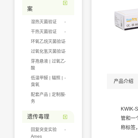
案
湿热灭菌验证
干热灭菌验证
环氧乙烷灭菌验证
过氧化氢灭菌验证
芽孢悬液 | 过氧乙
酸
低温甲醛 | 辐照 |
产品介绍
臭氧
配套产品 | 定制服
务
KWIK
遗传毒理
管和一
称标签
回复突变实验
Ames