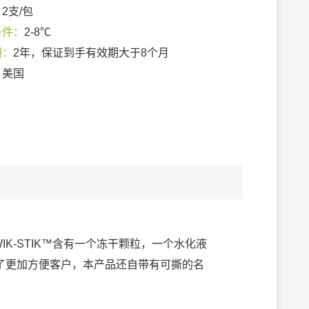
：
2支/包
条件：
2-8℃
期：
2年，保证到手有效期大于8个月
：
美国
IK-STIK™含有一个冻干颗粒，一个水化液
了更加方便客户，本产品还自带有可撕的名