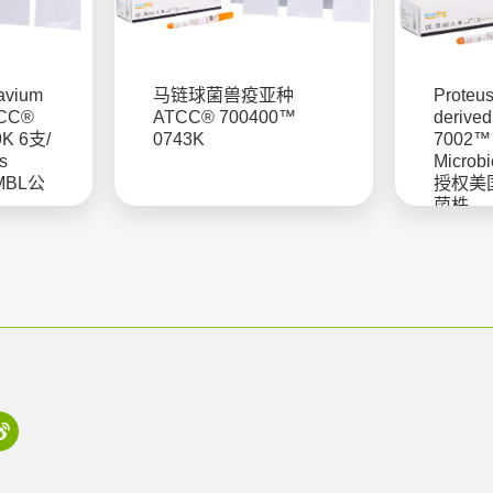
avium
马链球菌兽疫亚种
Proteus
TCC®
ATCC® 700400™
derive
9K 6支/
0743K
7002™
s
Microb
MBL公
授权美
菌株