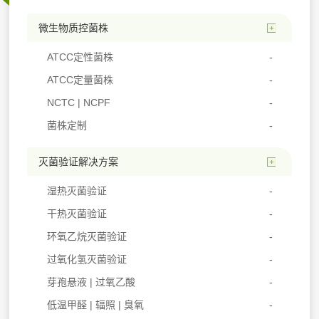
微生物质控菌株
ATCC定性菌株
ATCC定量菌株
NCTC | NCPF
菌株定制
灭菌验证解决方案
湿热灭菌验证
干热灭菌验证
环氧乙烷灭菌验证
过氧化氢灭菌验证
芽孢悬液 | 过氧乙酸
低温甲醛 | 辐照 | 臭氧