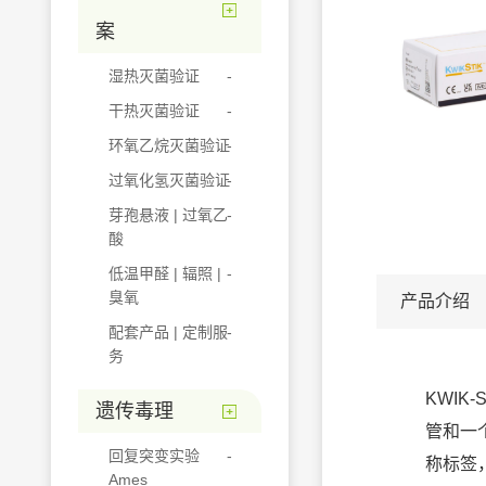
案
湿热灭菌验证
干热灭菌验证
环氧乙烷灭菌验证
过氧化氢灭菌验证
芽孢悬液 | 过氧乙
酸
低温甲醛 | 辐照 |
臭氧
产品介绍
配套产品 | 定制服
务
KWIK
遗传毒理
管和一
回复突变实验
称标签
Ames