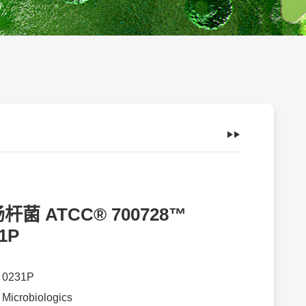
杆菌 ATCC® 700728™
1P
：
0231P
：
Microbiologics