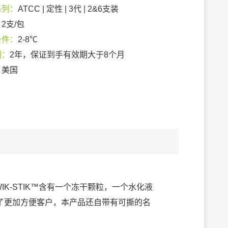
系列：
ATCC | 定性 | 3代 | 2&6支装
：
2支/包
条件：
2-8℃
期：
2年，保证到手有效期大于8个月
：
美国
IK-STIK™含有一个冻干颗粒，一个水化液
了更加方便客户，本产品还自带有可撕的名