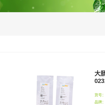
大肠
023
货号
品牌