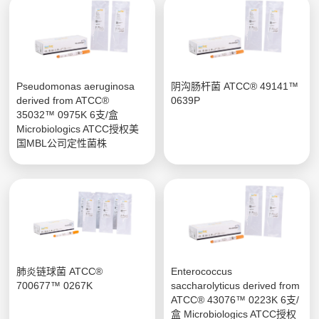
Pseudomonas aeruginosa
阴沟肠杆菌 ATCC® 49141™
derived from ATCC®
0639P
35032™ 0975K 6支/盒
Microbiologics ATCC授权美
国MBL公司定性菌株
肺炎链球菌 ATCC®
Enterococcus
700677™ 0267K
saccharolyticus derived from
ATCC® 43076™ 0223K 6支/
盒 Microbiologics ATCC授权