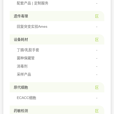
配套产品 | 定制服务
遗传毒理
回复突变实验Ames
设备耗材
丁腈/乳胶手套
菌种保藏管
消毒剂
采样产品
原代细胞
ECACC细胞
药敏检测