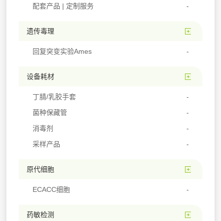
配套产品 | 定制服务
遗传毒理
回复突变实验Ames
设备耗材
丁腈/乳胶手套
菌种保藏管
消毒剂
采样产品
原代细胞
ECACC细胞
药敏检测