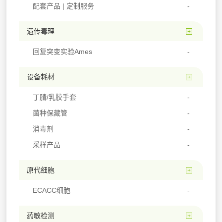
配套产品 | 定制服务
遗传毒理
回复突变实验Ames
设备耗材
丁腈/乳胶手套
菌种保藏管
消毒剂
采样产品
原代细胞
ECACC细胞
药敏检测